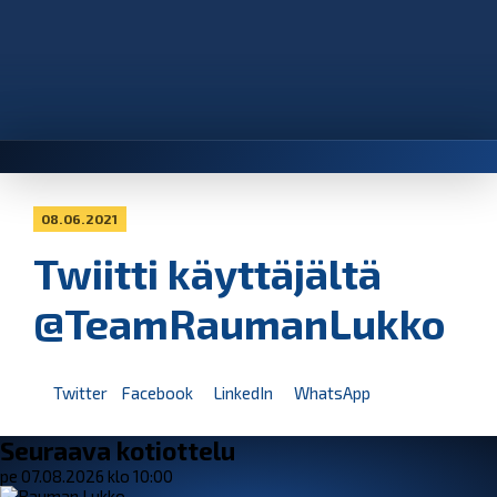
08.06.2021
Twiitti käyttäjältä
@TeamRaumanLukko
Twitter
Facebook
LinkedIn
WhatsApp
Seuraava kotiottelu
pe 07.08.2026 klo 10:00