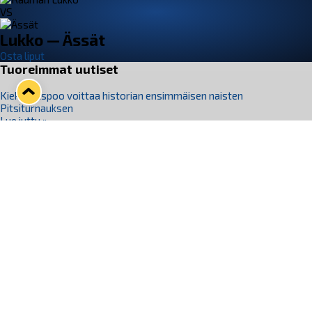
VS
Lukko — Ässät
Osta liput
Tuoreimmat uutiset
Kiekko-Espoo voittaa historian ensimmäisen naisten
Pitsiturnauksen
Lue juttu »
Pitsiturnauksen päiväliput on loppuunmyyty – Pitsitunnelmaan
pääset myös Marina Vistan terassilla
Lue juttu »
Lukko ja pirkanmaalainen vaatevalmistaja Nousu yhteistyöhön
Lue juttu »
Aapo Vanninen Nuorten Leijonien mukana
Lue juttu »
Rauman Lukko Oy on ostanut Marina Vista Oy:n liiketoiminnan
Raumalta
Lue juttu »