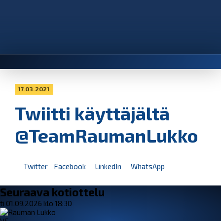
17.03.2021
Twiitti käyttäjältä
@TeamRaumanLukko
Twitter
Facebook
LinkedIn
WhatsApp
Seuraava kotiottelu
ti 01.09.2026 klo 18:30