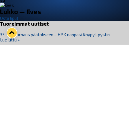
VS
Lukko — Ilves
Osta liput
Tuoreimmat uutiset
33. Pitsiturnaus päätökseen – HPK nappasi Knypyl-pystin
Lue juttu »
Otteluliput juhlakaudelle 26–27 nyt myynnissä!
Lue juttu »
Kiekko-Espoo voittaa historian ensimmäisen naisten
Pitsiturnauksen
Lue juttu »
Pitsiturnauksen päiväliput on loppuunmyyty – Pitsitunnelmaan
pääset myös Marina Vistan terassilla
Lue juttu »
Lukko ja pirkanmaalainen vaatevalmistaja Nousu yhteistyöhön
Lue juttu »
Seuraa Lukkoa somessa