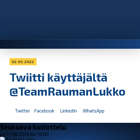
02.03.2022
Twiitti käyttäjältä
@TeamRaumanLukko
Twitter
Facebook
LinkedIn
WhatsApp
Seuraava kotiottelu
pe 07.08.2026 klo 10:00