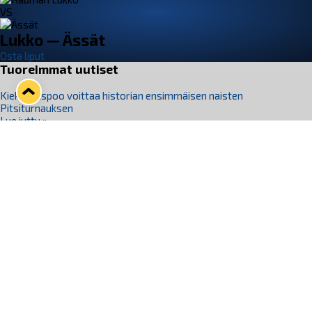
VS
Lukko — Ässät
Osta liput
Tuoreimmat uutiset
Kiekko-Espoo voittaa historian ensimmäisen naisten
Pitsiturnauksen
Lue juttu »
Pitsiturnauksen päiväliput on loppuunmyyty – Pitsitunnelmaan
pääset myös Marina Vistan terassilla
Lue juttu »
Lukko ja pirkanmaalainen vaatevalmistaja Nousu yhteistyöhön
Lue juttu »
Aapo Vanninen Nuorten Leijonien mukana
Lue juttu »
Rauman Lukko Oy on ostanut Marina Vista Oy:n liiketoiminnan
Raumalta
Lue juttu »