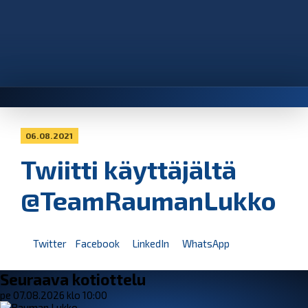
06.08.2021
Twiitti käyttäjältä
@TeamRaumanLukko
Twitter
Facebook
LinkedIn
WhatsApp
Seuraava kotiottelu
pe 07.08.2026 klo 10:00