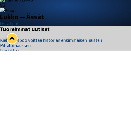
VS
Lukko — Ässät
Osta liput
Tuoreimmat uutiset
Kiekko-Espoo voittaa historian ensimmäisen naisten
Pitsiturnauksen
Lue juttu »
Pitsiturnauksen päiväliput on loppuunmyyty – Pitsitunnelmaan
pääset myös Marina Vistan terassilla
Lue juttu »
Lukko ja pirkanmaalainen vaatevalmistaja Nousu yhteistyöhön
Lue juttu »
Aapo Vanninen Nuorten Leijonien mukana
Lue juttu »
Rauman Lukko Oy on ostanut Marina Vista Oy:n liiketoiminnan
Raumalta
Lue juttu »