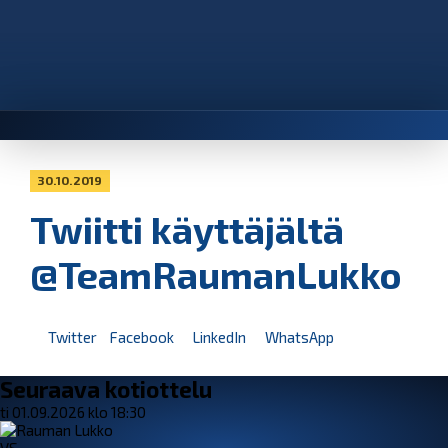
30.10.2019
Twiitti käyttäjältä
@TeamRaumanLukko
Twitter
Facebook
LinkedIn
WhatsApp
Seuraava kotiottelu
ti 01.09.2026 klo 18:30