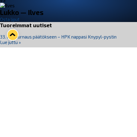
VS
Lukko — Ilves
Osta liput
Tuoreimmat uutiset
33. Pitsiturnaus päätökseen – HPK nappasi Knypyl-pystin
Lue juttu »
Otteluliput juhlakaudelle 26–27 nyt myynnissä!
Lue juttu »
Kiekko-Espoo voittaa historian ensimmäisen naisten
Pitsiturnauksen
Lue juttu »
Pitsiturnauksen päiväliput on loppuunmyyty – Pitsitunnelmaan
pääset myös Marina Vistan terassilla
Lue juttu »
Lukko ja pirkanmaalainen vaatevalmistaja Nousu yhteistyöhön
Lue juttu »
Seuraa Lukkoa somessa