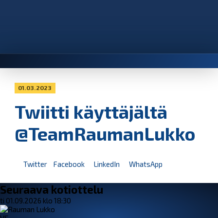
01.03.2023
Twiitti käyttäjältä
@TeamRaumanLukko
Twitter
Facebook
LinkedIn
WhatsApp
Seuraava kotiottelu
ti 01.09.2026 klo 18:30