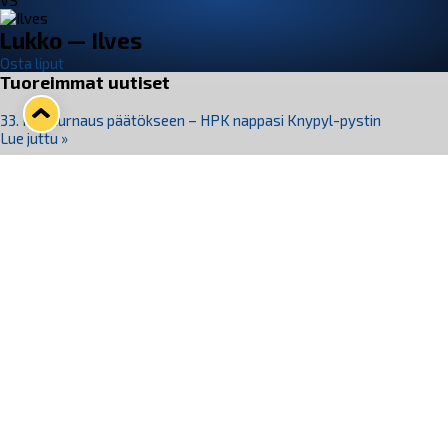
VS
Lukko — Ilves
Osta liput
Tuoreimmat uutiset
33. Pitsiturnaus päätökseen – HPK nappasi Knypyl-pystin
Lue juttu »
Otteluliput juhlakaudelle 26–27 nyt myynnissä!
Lue juttu »
Kiekko-Espoo voittaa historian ensimmäisen naisten
Pitsiturnauksen
Lue juttu »
Pitsiturnauksen päiväliput on loppuunmyyty – Pitsitunnelmaan
pääset myös Marina Vistan terassilla
Lue juttu »
Lukko ja pirkanmaalainen vaatevalmistaja Nousu yhteistyöhön
Lue juttu »
Seuraa Lukkoa somessa