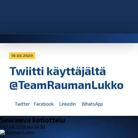
19.03.2020
Twiitti käyttäjältä
@TeamRaumanLukko
Twitter
Facebook
LinkedIn
WhatsApp
Seuraava kotiottelu
ti 01.09.2026 klo 18:30