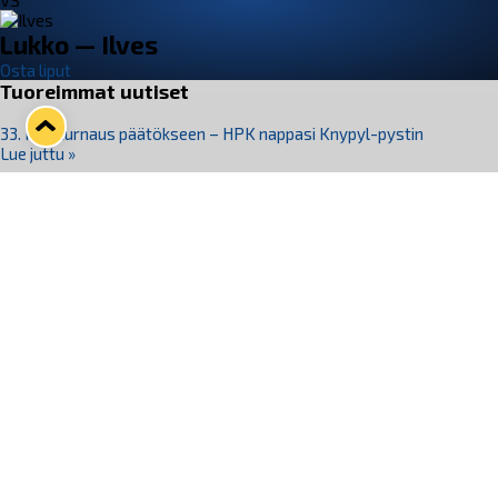
VS
Lukko — Ilves
Osta liput
Tuoreimmat uutiset
33. Pitsiturnaus päätökseen – HPK nappasi Knypyl-pystin
Lue juttu »
Otteluliput juhlakaudelle 26–27 nyt myynnissä!
Lue juttu »
Kiekko-Espoo voittaa historian ensimmäisen naisten
Pitsiturnauksen
Lue juttu »
Pitsiturnauksen päiväliput on loppuunmyyty – Pitsitunnelmaan
pääset myös Marina Vistan terassilla
Lue juttu »
Lukko ja pirkanmaalainen vaatevalmistaja Nousu yhteistyöhön
Lue juttu »
Seuraa Lukkoa somessa