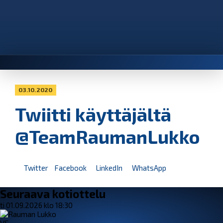
03.10.2020
Twiitti käyttäjältä
@TeamRaumanLukko
Twitter
Facebook
LinkedIn
WhatsApp
Seuraava kotiottelu
ti 01.09.2026 klo 18:30