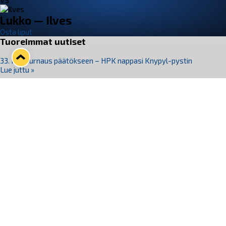
VS
Lukko — Ilves
Osta liput
Tuoreimmat uutiset
33. Pitsiturnaus päätökseen – HPK nappasi Knypyl-pystin
Lue juttu »
Otteluliput juhlakaudelle 26–27 nyt myynnissä!
Lue juttu »
Kiekko-Espoo voittaa historian ensimmäisen naisten
Pitsiturnauksen
Lue juttu »
Pitsiturnauksen päiväliput on loppuunmyyty – Pitsitunnelmaan
pääset myös Marina Vistan terassilla
Lue juttu »
Lukko ja pirkanmaalainen vaatevalmistaja Nousu yhteistyöhön
Lue juttu »
Seuraa Lukkoa somessa