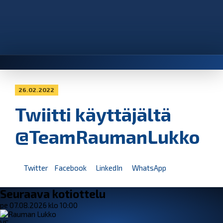
26.02.2022
Twiitti käyttäjältä
@TeamRaumanLukko
Twitter
Facebook
LinkedIn
WhatsApp
Seuraava kotiottelu
pe 07.08.2026 klo 10:00