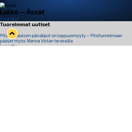
VS
Lukko — Ässät
Osta liput
Tuoreimmat uutiset
Pitsiturnauksen päiväliput on loppuunmyyty – Pitsitunnelmaan
pääset myös Marina Vistan terassilla
Lue juttu »
Lukko ja pirkanmaalainen vaatevalmistaja Nousu yhteistyöhön
Lue juttu »
Aapo Vanninen Nuorten Leijonien mukana
Lue juttu »
Rauman Lukko Oy on ostanut Marina Vista Oy:n liiketoiminnan
Raumalta
Lue juttu »
Varausviikonloppu oli kiireinen Jakub Florisille
Lue juttu »
Seuraa Lukkoa somessa