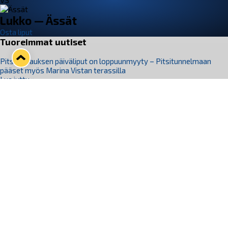
VS
Lukko — Ässät
Osta liput
Tuoreimmat uutiset
Pitsiturnauksen päiväliput on loppuunmyyty – Pitsitunnelmaan
pääset myös Marina Vistan terassilla
Lue juttu »
Lukko ja pirkanmaalainen vaatevalmistaja Nousu yhteistyöhön
Lue juttu »
Aapo Vanninen Nuorten Leijonien mukana
Lue juttu »
Rauman Lukko Oy on ostanut Marina Vista Oy:n liiketoiminnan
Raumalta
Lue juttu »
Varausviikonloppu oli kiireinen Jakub Florisille
Lue juttu »
Seuraa Lukkoa somessa