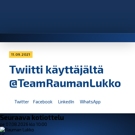
11.09.2021
Twiitti käyttäjältä
@TeamRaumanLukko
Twitter
Facebook
LinkedIn
WhatsApp
Seuraava kotiottelu
pe 07.08.2026 klo 10:00