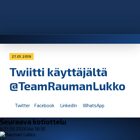
27.01.2019
Twiitti käyttäjältä
@TeamRaumanLukko
Twitter
Facebook
LinkedIn
WhatsApp
Seuraava kotiottelu
ti 01.09.2026 klo 18:30