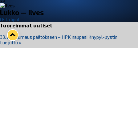
VS
Lukko — Ilves
Osta liput
Tuoreimmat uutiset
33. Pitsiturnaus päätökseen – HPK nappasi Knypyl-pystin
Lue juttu »
Otteluliput juhlakaudelle 26–27 nyt myynnissä!
Lue juttu »
Kiekko-Espoo voittaa historian ensimmäisen naisten
Pitsiturnauksen
Lue juttu »
Pitsiturnauksen päiväliput on loppuunmyyty – Pitsitunnelmaan
pääset myös Marina Vistan terassilla
Lue juttu »
Lukko ja pirkanmaalainen vaatevalmistaja Nousu yhteistyöhön
Lue juttu »
Seuraa Lukkoa somessa