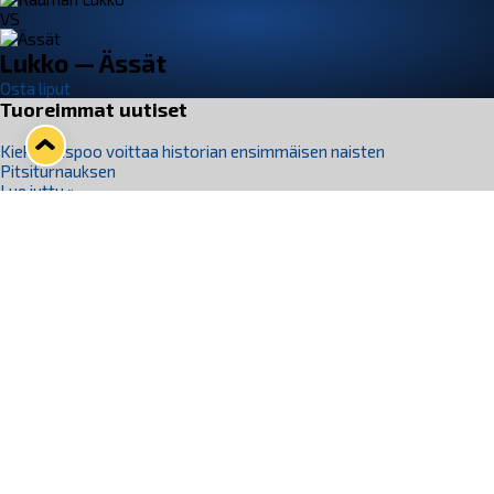
VS
Lukko — Ässät
Osta liput
Tuoreimmat uutiset
Kiekko-Espoo voittaa historian ensimmäisen naisten
Pitsiturnauksen
Lue juttu »
Pitsiturnauksen päiväliput on loppuunmyyty – Pitsitunnelmaan
pääset myös Marina Vistan terassilla
Lue juttu »
Lukko ja pirkanmaalainen vaatevalmistaja Nousu yhteistyöhön
Lue juttu »
Aapo Vanninen Nuorten Leijonien mukana
Lue juttu »
Rauman Lukko Oy on ostanut Marina Vista Oy:n liiketoiminnan
Raumalta
Lue juttu »