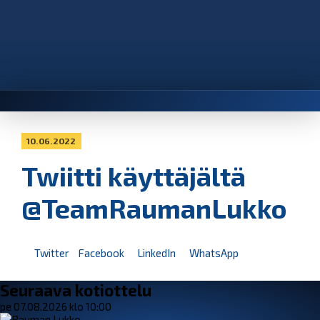
10.06.2022
Twiitti käyttäjältä
@TeamRaumanLukko
Twitter
Facebook
LinkedIn
WhatsApp
Seuraava kotiottelu
pe 07.08.2026 klo 10:00