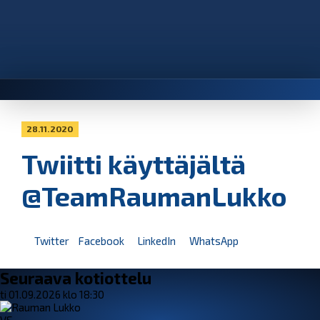
28.11.2020
Twiitti käyttäjältä
@TeamRaumanLukko
Twitter
Facebook
LinkedIn
WhatsApp
Seuraava kotiottelu
ti 01.09.2026 klo 18:30