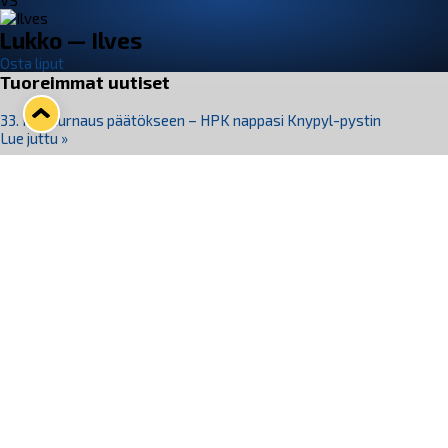
VS
Lukko — Ilves
Osta liput
Tuoreimmat uutiset
33. Pitsiturnaus päätökseen – HPK nappasi Knypyl-pystin
Lue juttu »
Otteluliput juhlakaudelle 26–27 nyt myynnissä!
Lue juttu »
Kiekko-Espoo voittaa historian ensimmäisen naisten
Pitsiturnauksen
Lue juttu »
Pitsiturnauksen päiväliput on loppuunmyyty – Pitsitunnelmaan
pääset myös Marina Vistan terassilla
Lue juttu »
Lukko ja pirkanmaalainen vaatevalmistaja Nousu yhteistyöhön
Lue juttu »
Seuraa Lukkoa somessa