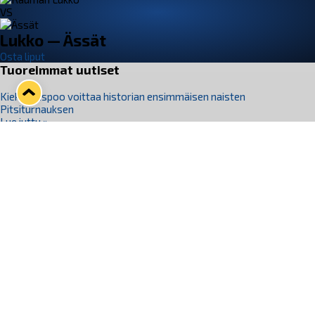
VS
Lukko — Ässät
Osta liput
Tuoreimmat uutiset
Kiekko-Espoo voittaa historian ensimmäisen naisten
Pitsiturnauksen
Lue juttu »
Pitsiturnauksen päiväliput on loppuunmyyty – Pitsitunnelmaan
pääset myös Marina Vistan terassilla
Lue juttu »
Lukko ja pirkanmaalainen vaatevalmistaja Nousu yhteistyöhön
Lue juttu »
Aapo Vanninen Nuorten Leijonien mukana
Lue juttu »
Rauman Lukko Oy on ostanut Marina Vista Oy:n liiketoiminnan
Raumalta
Lue juttu »