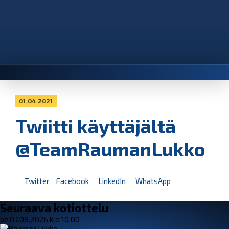
01.04.2021
Twiitti käyttäjältä
@TeamRaumanLukko
Twitter
Facebook
LinkedIn
WhatsApp
Seuraava kotiottelu
pe 07.08.2026 klo 10:00