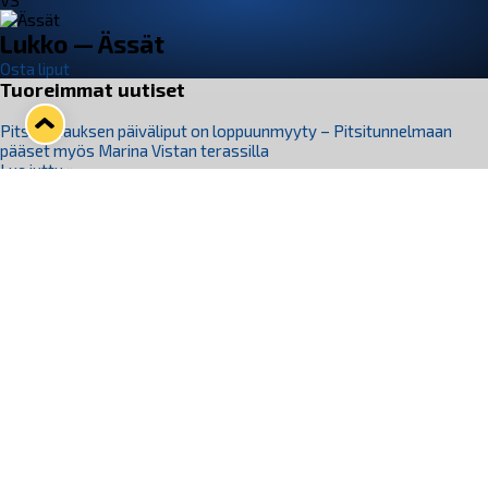
VS
Lukko — Ässät
Osta liput
Tuoreimmat uutiset
Pitsiturnauksen päiväliput on loppuunmyyty – Pitsitunnelmaan
pääset myös Marina Vistan terassilla
Lue juttu »
Lukko ja pirkanmaalainen vaatevalmistaja Nousu yhteistyöhön
Lue juttu »
Aapo Vanninen Nuorten Leijonien mukana
Lue juttu »
Rauman Lukko Oy on ostanut Marina Vista Oy:n liiketoiminnan
Raumalta
Lue juttu »
Varausviikonloppu oli kiireinen Jakub Florisille
Lue juttu »
Seuraa Lukkoa somessa