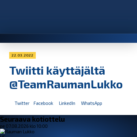
22.03.2022
Twiitti käyttäjältä
@TeamRaumanLukko
Twitter
Facebook
LinkedIn
WhatsApp
Seuraava kotiottelu
pe 07.08.2026 klo 10:00