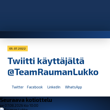
05.07.2022
Twiitti käyttäjältä
@TeamRaumanLukko
Twitter
Facebook
LinkedIn
WhatsApp
Seuraava kotiottelu
pe 07.08.2026 klo 10:00