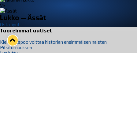
VS
Lukko — Ässät
Osta liput
Tuoreimmat uutiset
Kiekko-Espoo voittaa historian ensimmäisen naisten
Pitsiturnauksen
Lue juttu »
Pitsiturnauksen päiväliput on loppuunmyyty – Pitsitunnelmaan
pääset myös Marina Vistan terassilla
Lue juttu »
Lukko ja pirkanmaalainen vaatevalmistaja Nousu yhteistyöhön
Lue juttu »
Aapo Vanninen Nuorten Leijonien mukana
Lue juttu »
Rauman Lukko Oy on ostanut Marina Vista Oy:n liiketoiminnan
Raumalta
Lue juttu »