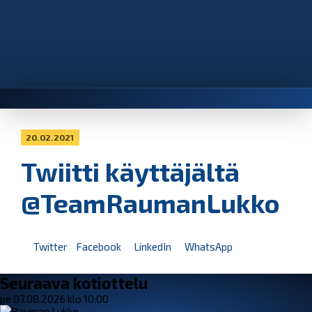
20.02.2021
Twiitti käyttäjältä
@TeamRaumanLukko
Twitter
Facebook
LinkedIn
WhatsApp
Seuraava kotiottelu
pe 07.08.2026 klo 10:00