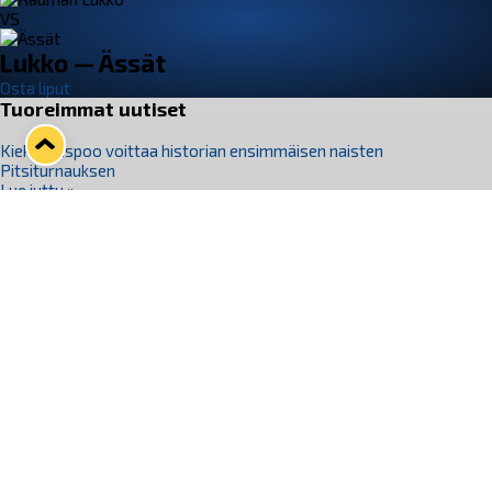
VS
Lukko — Ässät
Osta liput
Tuoreimmat uutiset
Kiekko-Espoo voittaa historian ensimmäisen naisten
Pitsiturnauksen
Lue juttu »
Pitsiturnauksen päiväliput on loppuunmyyty – Pitsitunnelmaan
pääset myös Marina Vistan terassilla
Lue juttu »
Lukko ja pirkanmaalainen vaatevalmistaja Nousu yhteistyöhön
Lue juttu »
Aapo Vanninen Nuorten Leijonien mukana
Lue juttu »
Rauman Lukko Oy on ostanut Marina Vista Oy:n liiketoiminnan
Raumalta
Lue juttu »