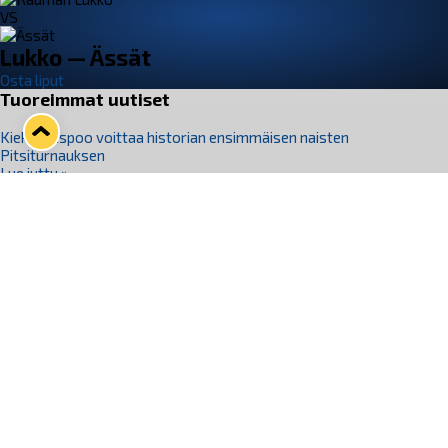
VS
Lukko — Ässät
Osta liput
Tuoreimmat uutiset
Kiekko-Espoo voittaa historian ensimmäisen naisten
Pitsiturnauksen
Lue juttu »
Pitsiturnauksen päiväliput on loppuunmyyty – Pitsitunnelmaan
pääset myös Marina Vistan terassilla
Lue juttu »
Lukko ja pirkanmaalainen vaatevalmistaja Nousu yhteistyöhön
Lue juttu »
Aapo Vanninen Nuorten Leijonien mukana
Lue juttu »
Rauman Lukko Oy on ostanut Marina Vista Oy:n liiketoiminnan
Raumalta
Lue juttu »