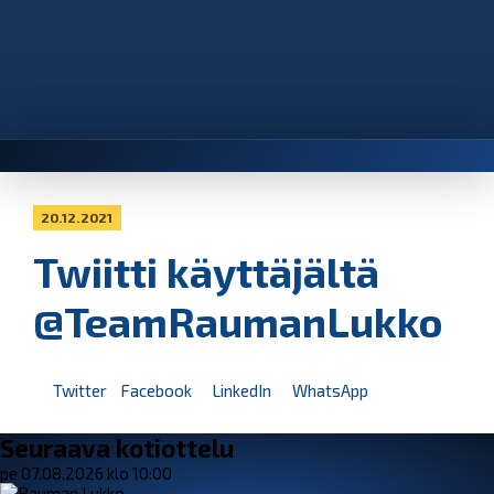
20.12.2021
Twiitti käyttäjältä
@TeamRaumanLukko
Twitter
Facebook
LinkedIn
WhatsApp
Seuraava kotiottelu
pe 07.08.2026 klo 10:00