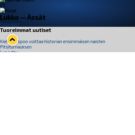
VS
Lukko — Ässät
Osta liput
Tuoreimmat uutiset
Kiekko-Espoo voittaa historian ensimmäisen naisten
Pitsiturnauksen
Lue juttu »
Pitsiturnauksen päiväliput on loppuunmyyty – Pitsitunnelmaan
pääset myös Marina Vistan terassilla
Lue juttu »
Lukko ja pirkanmaalainen vaatevalmistaja Nousu yhteistyöhön
Lue juttu »
Aapo Vanninen Nuorten Leijonien mukana
Lue juttu »
Rauman Lukko Oy on ostanut Marina Vista Oy:n liiketoiminnan
Raumalta
Lue juttu »