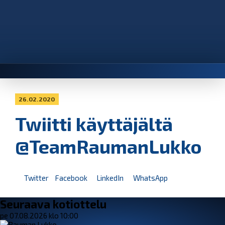
26.02.2020
Twiitti käyttäjältä
@TeamRaumanLukko
Twitter
Facebook
LinkedIn
WhatsApp
Seuraava kotiottelu
pe 07.08.2026 klo 10:00