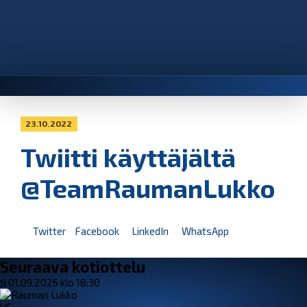
23.10.2022
Twiitti käyttäjältä
@TeamRaumanLukko
Twitter
Facebook
LinkedIn
WhatsApp
Seuraava kotiottelu
ti 01.09.2026 klo 18:30