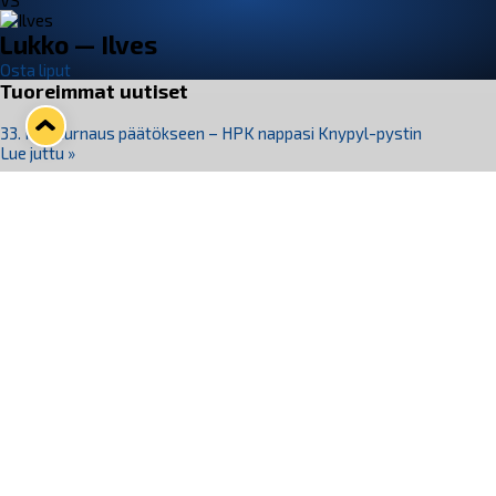
VS
Lukko — Ilves
Osta liput
Tuoreimmat uutiset
33. Pitsiturnaus päätökseen – HPK nappasi Knypyl-pystin
Lue juttu »
Otteluliput juhlakaudelle 26–27 nyt myynnissä!
Lue juttu »
Kiekko-Espoo voittaa historian ensimmäisen naisten
Pitsiturnauksen
Lue juttu »
Pitsiturnauksen päiväliput on loppuunmyyty – Pitsitunnelmaan
pääset myös Marina Vistan terassilla
Lue juttu »
Lukko ja pirkanmaalainen vaatevalmistaja Nousu yhteistyöhön
Lue juttu »
Seuraa Lukkoa somessa