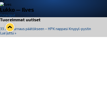
VS
Lukko — Ilves
Osta liput
Tuoreimmat uutiset
33. Pitsiturnaus päätökseen – HPK nappasi Knypyl-pystin
Lue juttu »
Otteluliput juhlakaudelle 26–27 nyt myynnissä!
Lue juttu »
Kiekko-Espoo voittaa historian ensimmäisen naisten
Pitsiturnauksen
Lue juttu »
Pitsiturnauksen päiväliput on loppuunmyyty – Pitsitunnelmaan
pääset myös Marina Vistan terassilla
Lue juttu »
Lukko ja pirkanmaalainen vaatevalmistaja Nousu yhteistyöhön
Lue juttu »
Seuraa Lukkoa somessa