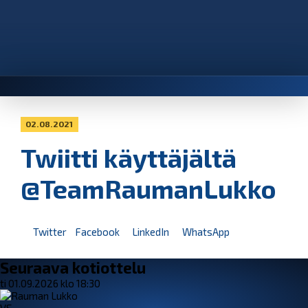
02.08.2021
Twiitti käyttäjältä
@TeamRaumanLukko
Twitter
Facebook
LinkedIn
WhatsApp
Seuraava kotiottelu
ti 01.09.2026 klo 18:30