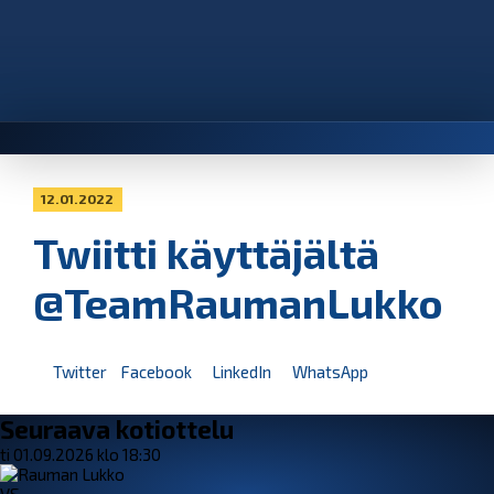
12.01.2022
Twiitti käyttäjältä
@TeamRaumanLukko
Twitter
Facebook
LinkedIn
WhatsApp
Seuraava kotiottelu
ti 01.09.2026 klo 18:30