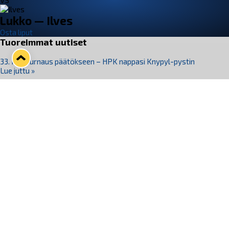
VS
Lukko — Ilves
Osta liput
Tuoreimmat uutiset
33. Pitsiturnaus päätökseen – HPK nappasi Knypyl-pystin
Lue juttu »
Otteluliput juhlakaudelle 26–27 nyt myynnissä!
Lue juttu »
Kiekko-Espoo voittaa historian ensimmäisen naisten
Pitsiturnauksen
Lue juttu »
Pitsiturnauksen päiväliput on loppuunmyyty – Pitsitunnelmaan
pääset myös Marina Vistan terassilla
Lue juttu »
Lukko ja pirkanmaalainen vaatevalmistaja Nousu yhteistyöhön
Lue juttu »
Seuraa Lukkoa somessa