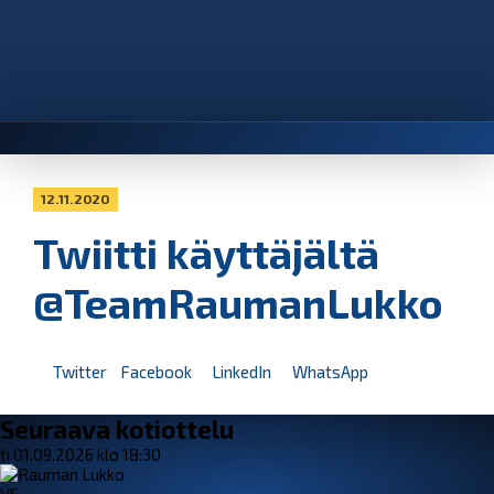
12.11.2020
Twiitti käyttäjältä
@TeamRaumanLukko
Twitter
Facebook
LinkedIn
WhatsApp
Seuraava kotiottelu
ti 01.09.2026 klo 18:30