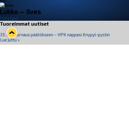
VS
Lukko — Ilves
Osta liput
Tuoreimmat uutiset
33. Pitsiturnaus päätökseen – HPK nappasi Knypyl-pystin
Lue juttu »
Otteluliput juhlakaudelle 26–27 nyt myynnissä!
Lue juttu »
Kiekko-Espoo voittaa historian ensimmäisen naisten
Pitsiturnauksen
Lue juttu »
Pitsiturnauksen päiväliput on loppuunmyyty – Pitsitunnelmaan
pääset myös Marina Vistan terassilla
Lue juttu »
Lukko ja pirkanmaalainen vaatevalmistaja Nousu yhteistyöhön
Lue juttu »
Seuraa Lukkoa somessa