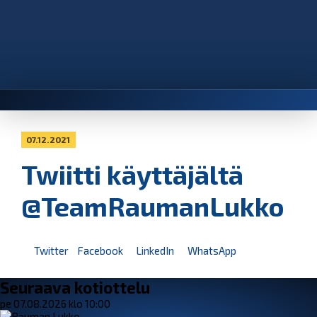
07.12.2021
Twiitti käyttäjältä
@TeamRaumanLukko
Twitter
Facebook
LinkedIn
WhatsApp
Seuraava kotiottelu
pe 07.08.2026 klo 10:00