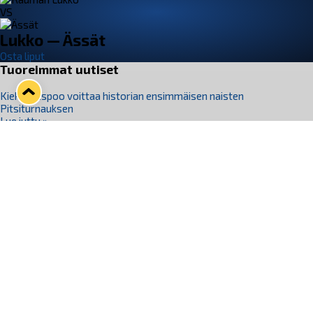
VS
Lukko — Ässät
Osta liput
Tuoreimmat uutiset
Kiekko-Espoo voittaa historian ensimmäisen naisten
Pitsiturnauksen
Lue juttu »
Pitsiturnauksen päiväliput on loppuunmyyty – Pitsitunnelmaan
pääset myös Marina Vistan terassilla
Lue juttu »
Lukko ja pirkanmaalainen vaatevalmistaja Nousu yhteistyöhön
Lue juttu »
Aapo Vanninen Nuorten Leijonien mukana
Lue juttu »
Rauman Lukko Oy on ostanut Marina Vista Oy:n liiketoiminnan
Raumalta
Lue juttu »