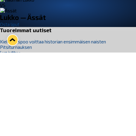
VS
Lukko — Ässät
Osta liput
Tuoreimmat uutiset
Kiekko-Espoo voittaa historian ensimmäisen naisten
Pitsiturnauksen
Lue juttu »
Pitsiturnauksen päiväliput on loppuunmyyty – Pitsitunnelmaan
pääset myös Marina Vistan terassilla
Lue juttu »
Lukko ja pirkanmaalainen vaatevalmistaja Nousu yhteistyöhön
Lue juttu »
Aapo Vanninen Nuorten Leijonien mukana
Lue juttu »
Rauman Lukko Oy on ostanut Marina Vista Oy:n liiketoiminnan
Raumalta
Lue juttu »