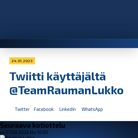
24.01.2023
Twiitti käyttäjältä
@TeamRaumanLukko
Twitter
Facebook
LinkedIn
WhatsApp
Seuraava kotiottelu
pe 07.08.2026 klo 10:00