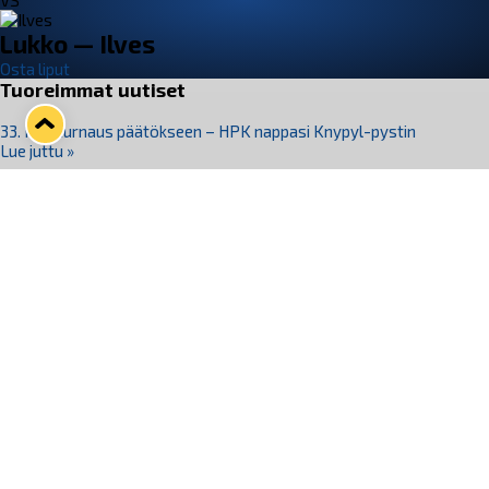
VS
Lukko — Ilves
Osta liput
Tuoreimmat uutiset
33. Pitsiturnaus päätökseen – HPK nappasi Knypyl-pystin
Lue juttu »
Otteluliput juhlakaudelle 26–27 nyt myynnissä!
Lue juttu »
Kiekko-Espoo voittaa historian ensimmäisen naisten
Pitsiturnauksen
Lue juttu »
Pitsiturnauksen päiväliput on loppuunmyyty – Pitsitunnelmaan
pääset myös Marina Vistan terassilla
Lue juttu »
Lukko ja pirkanmaalainen vaatevalmistaja Nousu yhteistyöhön
Lue juttu »
Seuraa Lukkoa somessa