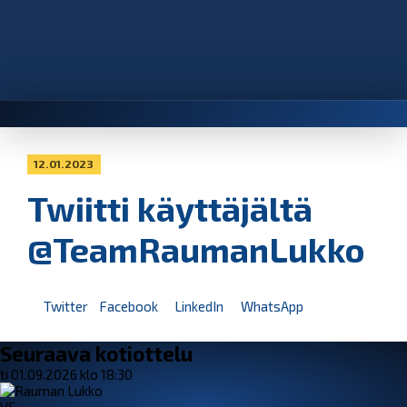
12.01.2023
Twiitti käyttäjältä
@TeamRaumanLukko
Twitter
Facebook
LinkedIn
WhatsApp
Seuraava kotiottelu
ti 01.09.2026 klo 18:30