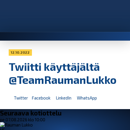
12.10.2022
Twiitti käyttäjältä
@TeamRaumanLukko
Twitter
Facebook
LinkedIn
WhatsApp
Seuraava kotiottelu
pe 07.08.2026 klo 10:00