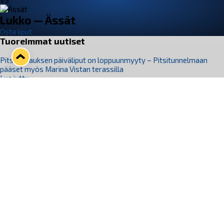
VS
Lukko — Ässät
Osta liput
Tuoreimmat uutiset
Pitsiturnauksen päiväliput on loppuunmyyty – Pitsitunnelmaan
pääset myös Marina Vistan terassilla
Lue juttu »
Lukko ja pirkanmaalainen vaatevalmistaja Nousu yhteistyöhön
Lue juttu »
Aapo Vanninen Nuorten Leijonien mukana
Lue juttu »
Rauman Lukko Oy on ostanut Marina Vista Oy:n liiketoiminnan
Raumalta
Lue juttu »
Varausviikonloppu oli kiireinen Jakub Florisille
Lue juttu »
Seuraa Lukkoa somessa