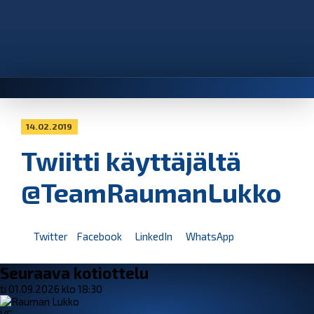
14.02.2019
Twiitti käyttäjältä
@TeamRaumanLukko
Twitter
Facebook
LinkedIn
WhatsApp
Seuraava kotiottelu
ti 01.09.2026 klo 18:30