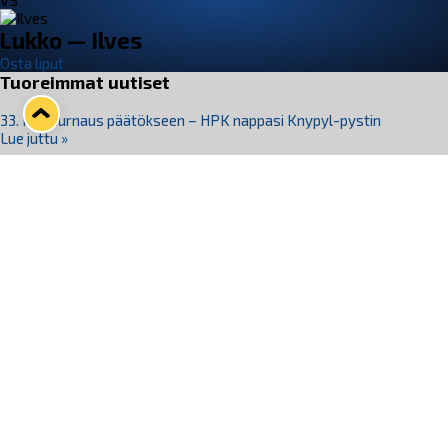
VS
Lukko — Ilves
Osta liput
Tuoreimmat uutiset
33. Pitsiturnaus päätökseen – HPK nappasi Knypyl-pystin
Lue juttu »
Otteluliput juhlakaudelle 26–27 nyt myynnissä!
Lue juttu »
Kiekko-Espoo voittaa historian ensimmäisen naisten
Pitsiturnauksen
Lue juttu »
Pitsiturnauksen päiväliput on loppuunmyyty – Pitsitunnelmaan
pääset myös Marina Vistan terassilla
Lue juttu »
Lukko ja pirkanmaalainen vaatevalmistaja Nousu yhteistyöhön
Lue juttu »
Seuraa Lukkoa somessa