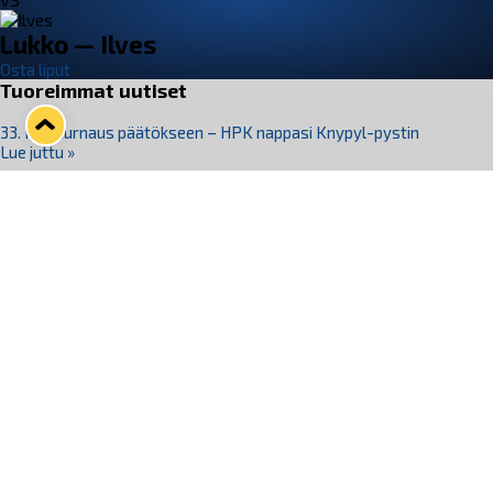
VS
Lukko — Ilves
Osta liput
Tuoreimmat uutiset
33. Pitsiturnaus päätökseen – HPK nappasi Knypyl-pystin
Lue juttu »
Otteluliput juhlakaudelle 26–27 nyt myynnissä!
Lue juttu »
Kiekko-Espoo voittaa historian ensimmäisen naisten
Pitsiturnauksen
Lue juttu »
Pitsiturnauksen päiväliput on loppuunmyyty – Pitsitunnelmaan
pääset myös Marina Vistan terassilla
Lue juttu »
Lukko ja pirkanmaalainen vaatevalmistaja Nousu yhteistyöhön
Lue juttu »
Seuraa Lukkoa somessa