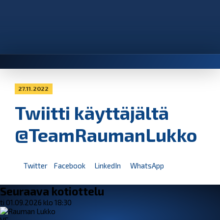
27.11.2022
Twiitti käyttäjältä
@TeamRaumanLukko
Twitter
Facebook
LinkedIn
WhatsApp
Seuraava kotiottelu
ti 01.09.2026 klo 18:30