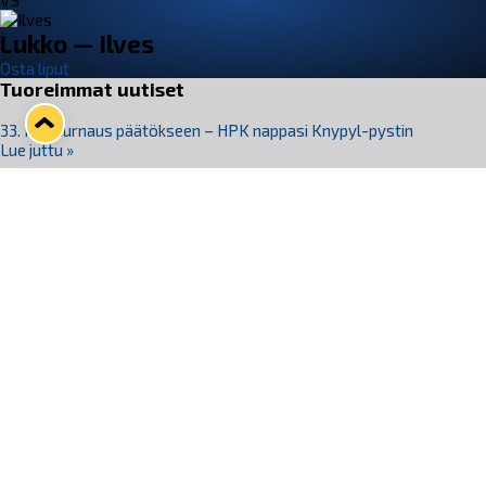
VS
Lukko — Ilves
Osta liput
Tuoreimmat uutiset
33. Pitsiturnaus päätökseen – HPK nappasi Knypyl-pystin
Lue juttu »
Otteluliput juhlakaudelle 26–27 nyt myynnissä!
Lue juttu »
Kiekko-Espoo voittaa historian ensimmäisen naisten
Pitsiturnauksen
Lue juttu »
Pitsiturnauksen päiväliput on loppuunmyyty – Pitsitunnelmaan
pääset myös Marina Vistan terassilla
Lue juttu »
Lukko ja pirkanmaalainen vaatevalmistaja Nousu yhteistyöhön
Lue juttu »
Seuraa Lukkoa somessa