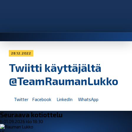
28.12.2022
Twiitti käyttäjältä
@TeamRaumanLukko
Twitter
Facebook
LinkedIn
WhatsApp
Seuraava kotiottelu
ti 01.09.2026 klo 18:30