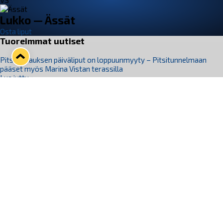
VS
Lukko — Ässät
Osta liput
Tuoreimmat uutiset
Pitsiturnauksen päiväliput on loppuunmyyty – Pitsitunnelmaan
pääset myös Marina Vistan terassilla
Lue juttu »
Lukko ja pirkanmaalainen vaatevalmistaja Nousu yhteistyöhön
Lue juttu »
Aapo Vanninen Nuorten Leijonien mukana
Lue juttu »
Rauman Lukko Oy on ostanut Marina Vista Oy:n liiketoiminnan
Raumalta
Lue juttu »
Varausviikonloppu oli kiireinen Jakub Florisille
Lue juttu »
Seuraa Lukkoa somessa