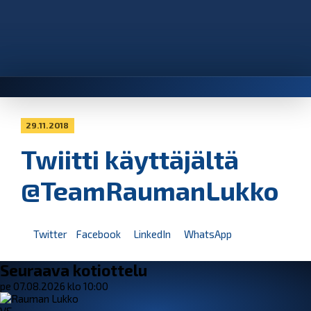
29.11.2018
Twiitti käyttäjältä
@TeamRaumanLukko
Twitter
Facebook
LinkedIn
WhatsApp
Seuraava kotiottelu
pe 07.08.2026 klo 10:00