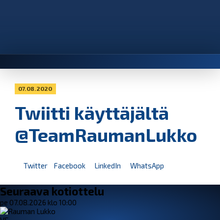
07.08.2020
Twiitti käyttäjältä
@TeamRaumanLukko
Twitter
Facebook
LinkedIn
WhatsApp
Seuraava kotiottelu
pe 07.08.2026 klo 10:00