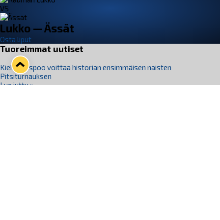
VS
Lukko — Ässät
Osta liput
Tuoreimmat uutiset
Kiekko-Espoo voittaa historian ensimmäisen naisten
Pitsiturnauksen
Lue juttu »
Pitsiturnauksen päiväliput on loppuunmyyty – Pitsitunnelmaan
pääset myös Marina Vistan terassilla
Lue juttu »
Lukko ja pirkanmaalainen vaatevalmistaja Nousu yhteistyöhön
Lue juttu »
Aapo Vanninen Nuorten Leijonien mukana
Lue juttu »
Rauman Lukko Oy on ostanut Marina Vista Oy:n liiketoiminnan
Raumalta
Lue juttu »