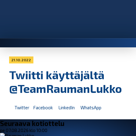
21.10.2022
Twiitti käyttäjältä
@TeamRaumanLukko
Twitter
Facebook
LinkedIn
WhatsApp
Seuraava kotiottelu
pe 07.08.2026 klo 10:00