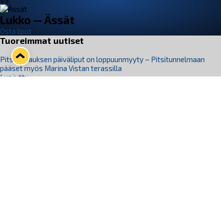
VS
Lukko — Ässät
Osta liput
Tuoreimmat uutiset
Pitsiturnauksen päiväliput on loppuunmyyty – Pitsitunnelmaan
pääset myös Marina Vistan terassilla
Lue juttu »
Lukko ja pirkanmaalainen vaatevalmistaja Nousu yhteistyöhön
Lue juttu »
Aapo Vanninen Nuorten Leijonien mukana
Lue juttu »
Rauman Lukko Oy on ostanut Marina Vista Oy:n liiketoiminnan
Raumalta
Lue juttu »
Varausviikonloppu oli kiireinen Jakub Florisille
Lue juttu »
Seuraa Lukkoa somessa