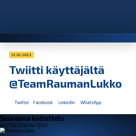
13.01.2023
Twiitti käyttäjältä
@TeamRaumanLukko
Twitter
Facebook
LinkedIn
WhatsApp
Seuraava kotiottelu
pe 07.08.2026 klo 10:00