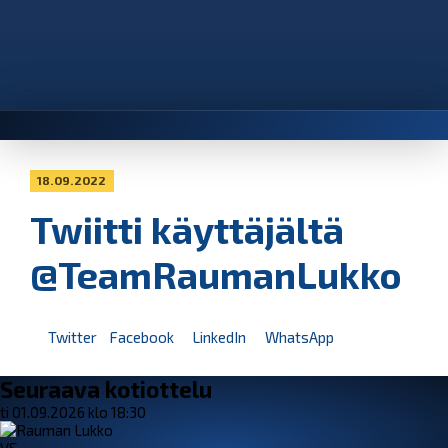
18.09.2022
Twiitti käyttäjältä
@TeamRaumanLukko
Twitter
Facebook
LinkedIn
WhatsApp
Seuraava kotiottelu
ti 01.09.2026 klo 18:30