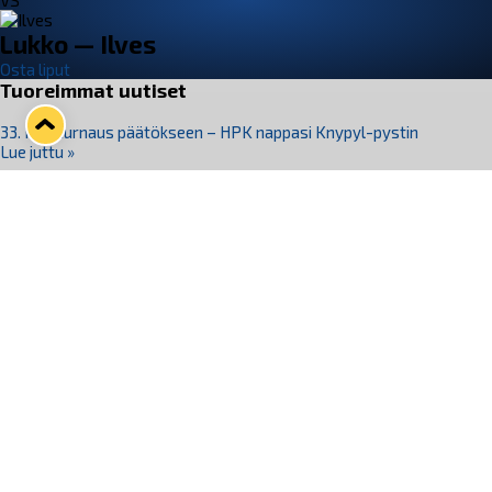
VS
Lukko — Ilves
Osta liput
Tuoreimmat uutiset
33. Pitsiturnaus päätökseen – HPK nappasi Knypyl-pystin
Lue juttu »
Otteluliput juhlakaudelle 26–27 nyt myynnissä!
Lue juttu »
Kiekko-Espoo voittaa historian ensimmäisen naisten
Pitsiturnauksen
Lue juttu »
Pitsiturnauksen päiväliput on loppuunmyyty – Pitsitunnelmaan
pääset myös Marina Vistan terassilla
Lue juttu »
Lukko ja pirkanmaalainen vaatevalmistaja Nousu yhteistyöhön
Lue juttu »
Seuraa Lukkoa somessa