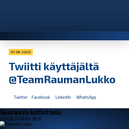
07.08.2020
Twiitti käyttäjältä
@TeamRaumanLukko
Twitter
Facebook
LinkedIn
WhatsApp
Seuraava kotiottelu
ti 01.09.2026 klo 18:30