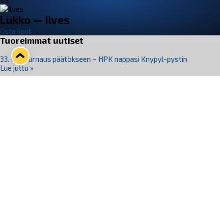
VS
Lukko — Ilves
Osta liput
Tuoreimmat uutiset
33. Pitsiturnaus päätökseen – HPK nappasi Knypyl-pystin
Lue juttu »
Otteluliput juhlakaudelle 26–27 nyt myynnissä!
Lue juttu »
Kiekko-Espoo voittaa historian ensimmäisen naisten
Pitsiturnauksen
Lue juttu »
Pitsiturnauksen päiväliput on loppuunmyyty – Pitsitunnelmaan
pääset myös Marina Vistan terassilla
Lue juttu »
Lukko ja pirkanmaalainen vaatevalmistaja Nousu yhteistyöhön
Lue juttu »
Seuraa Lukkoa somessa