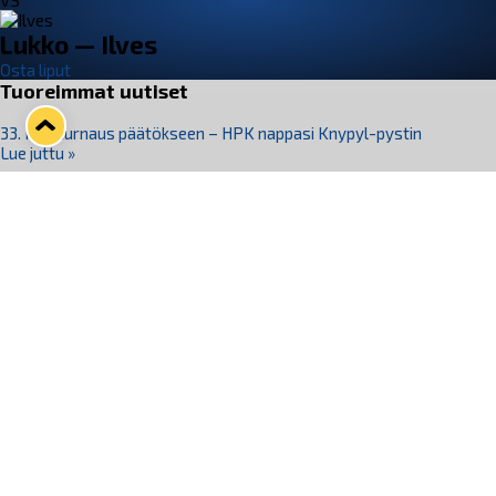
VS
Lukko — Ilves
Osta liput
Tuoreimmat uutiset
33. Pitsiturnaus päätökseen – HPK nappasi Knypyl-pystin
Lue juttu »
Otteluliput juhlakaudelle 26–27 nyt myynnissä!
Lue juttu »
Kiekko-Espoo voittaa historian ensimmäisen naisten
Pitsiturnauksen
Lue juttu »
Pitsiturnauksen päiväliput on loppuunmyyty – Pitsitunnelmaan
pääset myös Marina Vistan terassilla
Lue juttu »
Lukko ja pirkanmaalainen vaatevalmistaja Nousu yhteistyöhön
Lue juttu »
Seuraa Lukkoa somessa