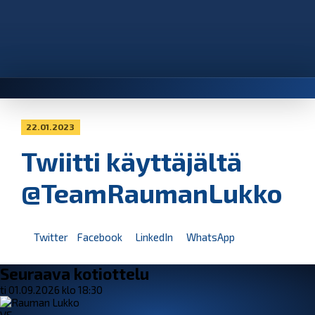
22.01.2023
Twiitti käyttäjältä
@TeamRaumanLukko
Twitter
Facebook
LinkedIn
WhatsApp
Seuraava kotiottelu
ti 01.09.2026 klo 18:30