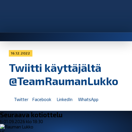
16.12.2022
Twiitti käyttäjältä
@TeamRaumanLukko
Twitter
Facebook
LinkedIn
WhatsApp
Seuraava kotiottelu
ti 01.09.2026 klo 18:30