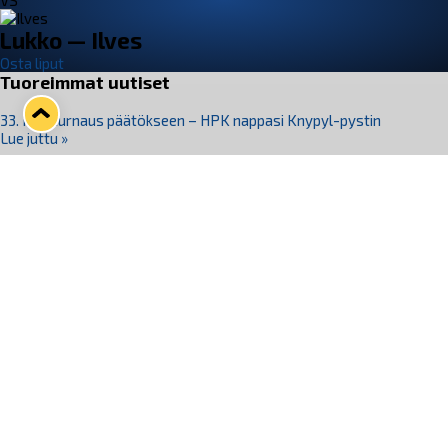
VS
Lukko — Ilves
Osta liput
Tuoreimmat uutiset
33. Pitsiturnaus päätökseen – HPK nappasi Knypyl-pystin
Lue juttu »
Otteluliput juhlakaudelle 26–27 nyt myynnissä!
Lue juttu »
Kiekko-Espoo voittaa historian ensimmäisen naisten
Pitsiturnauksen
Lue juttu »
Pitsiturnauksen päiväliput on loppuunmyyty – Pitsitunnelmaan
pääset myös Marina Vistan terassilla
Lue juttu »
Lukko ja pirkanmaalainen vaatevalmistaja Nousu yhteistyöhön
Lue juttu »
Seuraa Lukkoa somessa