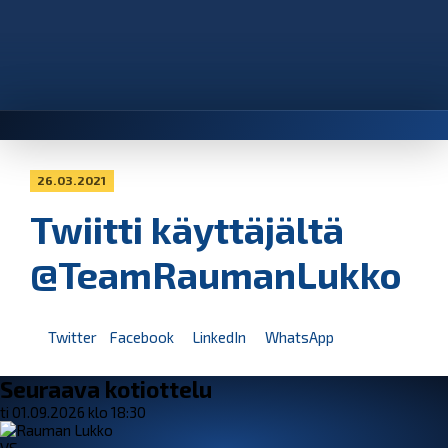
26.03.2021
Twiitti käyttäjältä
@TeamRaumanLukko
Twitter
Facebook
LinkedIn
WhatsApp
Seuraava kotiottelu
ti 01.09.2026 klo 18:30