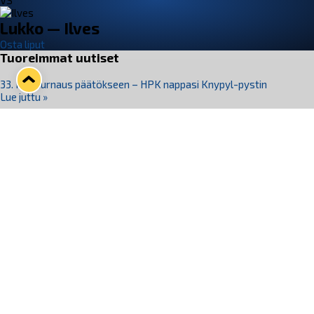
VS
Lukko — Ilves
Osta liput
Tuoreimmat uutiset
33. Pitsiturnaus päätökseen – HPK nappasi Knypyl-pystin
Lue juttu »
Otteluliput juhlakaudelle 26–27 nyt myynnissä!
Lue juttu »
Kiekko-Espoo voittaa historian ensimmäisen naisten
Pitsiturnauksen
Lue juttu »
Pitsiturnauksen päiväliput on loppuunmyyty – Pitsitunnelmaan
pääset myös Marina Vistan terassilla
Lue juttu »
Lukko ja pirkanmaalainen vaatevalmistaja Nousu yhteistyöhön
Lue juttu »
Seuraa Lukkoa somessa