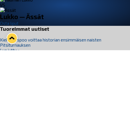
VS
Lukko — Ässät
Osta liput
Tuoreimmat uutiset
Kiekko-Espoo voittaa historian ensimmäisen naisten
Pitsiturnauksen
Lue juttu »
Pitsiturnauksen päiväliput on loppuunmyyty – Pitsitunnelmaan
pääset myös Marina Vistan terassilla
Lue juttu »
Lukko ja pirkanmaalainen vaatevalmistaja Nousu yhteistyöhön
Lue juttu »
Aapo Vanninen Nuorten Leijonien mukana
Lue juttu »
Rauman Lukko Oy on ostanut Marina Vista Oy:n liiketoiminnan
Raumalta
Lue juttu »