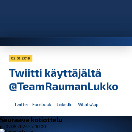
05.01.2019
Twiitti käyttäjältä
@TeamRaumanLukko
Twitter
Facebook
LinkedIn
WhatsApp
Seuraava kotiottelu
pe 07.08.2026 klo 10:00