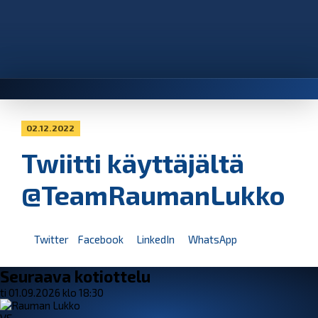
02.12.2022
Twiitti käyttäjältä
@TeamRaumanLukko
Twitter
Facebook
LinkedIn
WhatsApp
Seuraava kotiottelu
ti 01.09.2026 klo 18:30