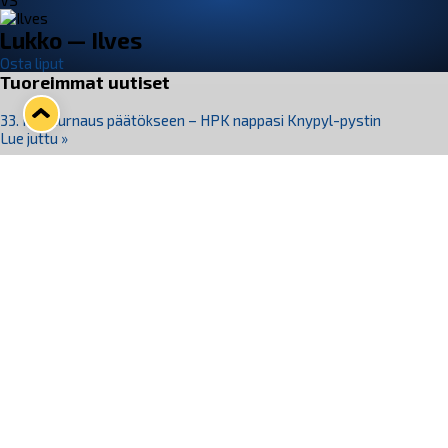
VS
Lukko — Ilves
Osta liput
Tuoreimmat uutiset
33. Pitsiturnaus päätökseen – HPK nappasi Knypyl-pystin
Lue juttu »
Otteluliput juhlakaudelle 26–27 nyt myynnissä!
Lue juttu »
Kiekko-Espoo voittaa historian ensimmäisen naisten
Pitsiturnauksen
Lue juttu »
Pitsiturnauksen päiväliput on loppuunmyyty – Pitsitunnelmaan
pääset myös Marina Vistan terassilla
Lue juttu »
Lukko ja pirkanmaalainen vaatevalmistaja Nousu yhteistyöhön
Lue juttu »
Seuraa Lukkoa somessa