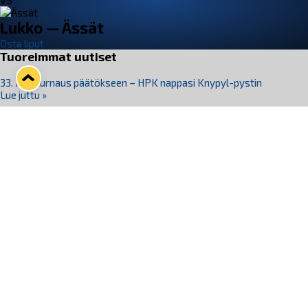
VS
Lukko — Ässät
Osta liput
Tuoreimmat uutiset
33. Pitsiturnaus päätökseen – HPK nappasi Knypyl-pystin
Lue juttu »
Otteluliput juhlakaudelle 26–27 nyt myynnissä!
Lue juttu »
Kiekko-Espoo voittaa historian ensimmäisen naisten
Pitsiturnauksen
Lue juttu »
Pitsiturnauksen päiväliput on loppuunmyyty – Pitsitunnelmaan
pääset myös Marina Vistan terassilla
Lue juttu »
Lukko ja pirkanmaalainen vaatevalmistaja Nousu yhteistyöhön
Lue juttu »
Seuraa Lukkoa somessa