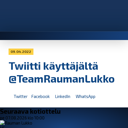
09.04.2022
Twiitti käyttäjältä
@TeamRaumanLukko
Twitter
Facebook
LinkedIn
WhatsApp
Seuraava kotiottelu
pe 07.08.2026 klo 10:00