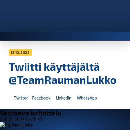
13.12.2022
Twiitti käyttäjältä
@TeamRaumanLukko
Twitter
Facebook
LinkedIn
WhatsApp
Seuraava kotiottelu
ti 01.09.2026 klo 18:30