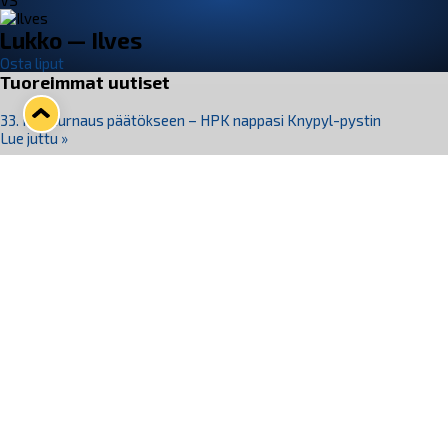
VS
Lukko — Ilves
Osta liput
Tuoreimmat uutiset
33. Pitsiturnaus päätökseen – HPK nappasi Knypyl-pystin
Lue juttu »
Otteluliput juhlakaudelle 26–27 nyt myynnissä!
Lue juttu »
Kiekko-Espoo voittaa historian ensimmäisen naisten
Pitsiturnauksen
Lue juttu »
Pitsiturnauksen päiväliput on loppuunmyyty – Pitsitunnelmaan
pääset myös Marina Vistan terassilla
Lue juttu »
Lukko ja pirkanmaalainen vaatevalmistaja Nousu yhteistyöhön
Lue juttu »
Seuraa Lukkoa somessa