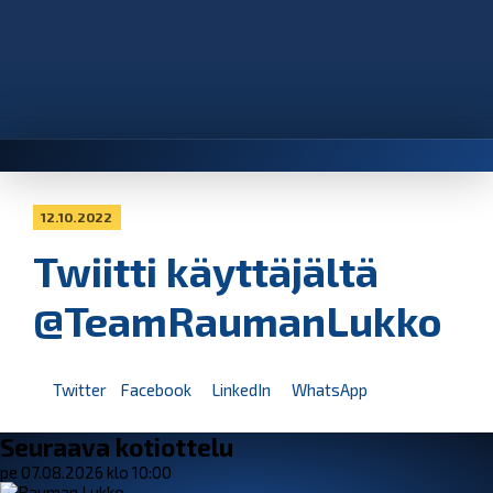
12.10.2022
Twiitti käyttäjältä
@TeamRaumanLukko
Twitter
Facebook
LinkedIn
WhatsApp
Seuraava kotiottelu
pe 07.08.2026 klo 10:00