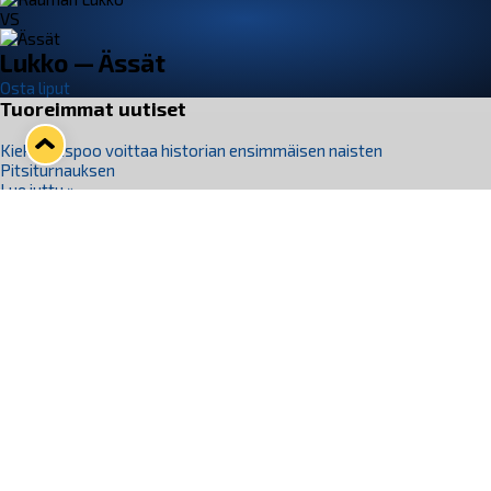
VS
Lukko — Ässät
Osta liput
Tuoreimmat uutiset
Kiekko-Espoo voittaa historian ensimmäisen naisten
Pitsiturnauksen
Lue juttu »
Pitsiturnauksen päiväliput on loppuunmyyty – Pitsitunnelmaan
pääset myös Marina Vistan terassilla
Lue juttu »
Lukko ja pirkanmaalainen vaatevalmistaja Nousu yhteistyöhön
Lue juttu »
Aapo Vanninen Nuorten Leijonien mukana
Lue juttu »
Rauman Lukko Oy on ostanut Marina Vista Oy:n liiketoiminnan
Raumalta
Lue juttu »