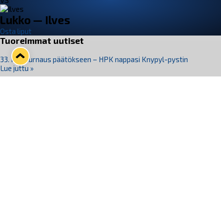
VS
Lukko — Ilves
Osta liput
Tuoreimmat uutiset
33. Pitsiturnaus päätökseen – HPK nappasi Knypyl-pystin
Lue juttu »
Otteluliput juhlakaudelle 26–27 nyt myynnissä!
Lue juttu »
Kiekko-Espoo voittaa historian ensimmäisen naisten
Pitsiturnauksen
Lue juttu »
Pitsiturnauksen päiväliput on loppuunmyyty – Pitsitunnelmaan
pääset myös Marina Vistan terassilla
Lue juttu »
Lukko ja pirkanmaalainen vaatevalmistaja Nousu yhteistyöhön
Lue juttu »
Seuraa Lukkoa somessa