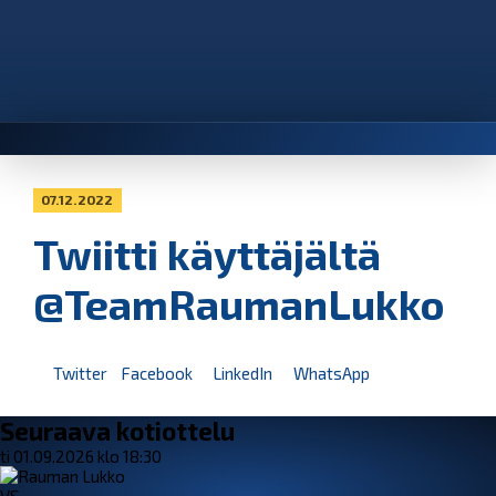
07.12.2022
Twiitti käyttäjältä
@TeamRaumanLukko
Twitter
Facebook
LinkedIn
WhatsApp
Seuraava kotiottelu
ti 01.09.2026 klo 18:30