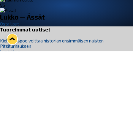
VS
Lukko — Ässät
Osta liput
Tuoreimmat uutiset
Kiekko-Espoo voittaa historian ensimmäisen naisten
Pitsiturnauksen
Lue juttu »
Pitsiturnauksen päiväliput on loppuunmyyty – Pitsitunnelmaan
pääset myös Marina Vistan terassilla
Lue juttu »
Lukko ja pirkanmaalainen vaatevalmistaja Nousu yhteistyöhön
Lue juttu »
Aapo Vanninen Nuorten Leijonien mukana
Lue juttu »
Rauman Lukko Oy on ostanut Marina Vista Oy:n liiketoiminnan
Raumalta
Lue juttu »