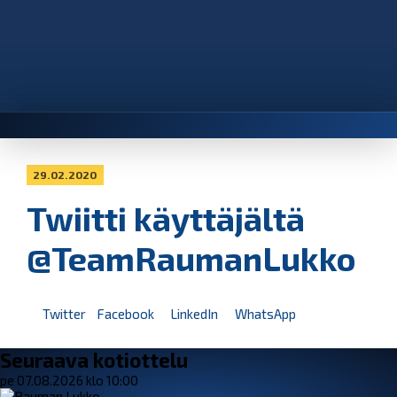
29.02.2020
Twiitti käyttäjältä
@TeamRaumanLukko
Twitter
Facebook
LinkedIn
WhatsApp
Seuraava kotiottelu
pe 07.08.2026 klo 10:00