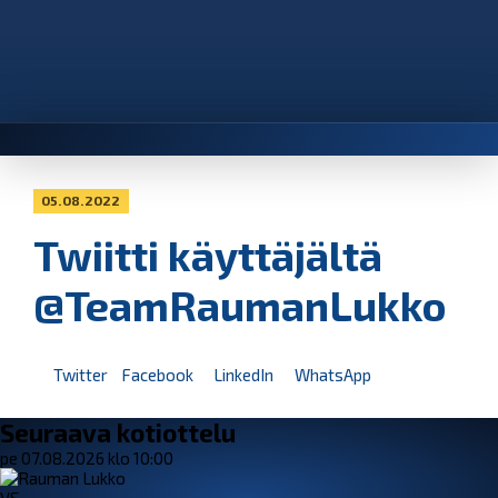
05.08.2022
Twiitti käyttäjältä
@TeamRaumanLukko
Twitter
Facebook
LinkedIn
WhatsApp
Seuraava kotiottelu
pe 07.08.2026 klo 10:00