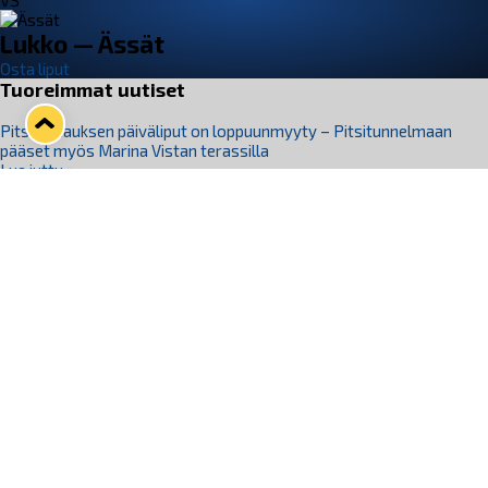
VS
Lukko — Ässät
Osta liput
Tuoreimmat uutiset
Pitsiturnauksen päiväliput on loppuunmyyty – Pitsitunnelmaan
pääset myös Marina Vistan terassilla
Lue juttu »
Lukko ja pirkanmaalainen vaatevalmistaja Nousu yhteistyöhön
Lue juttu »
Aapo Vanninen Nuorten Leijonien mukana
Lue juttu »
Rauman Lukko Oy on ostanut Marina Vista Oy:n liiketoiminnan
Raumalta
Lue juttu »
Varausviikonloppu oli kiireinen Jakub Florisille
Lue juttu »
Seuraa Lukkoa somessa