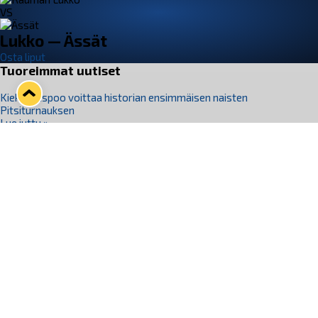
VS
Lukko — Ässät
Osta liput
Tuoreimmat uutiset
Kiekko-Espoo voittaa historian ensimmäisen naisten
Pitsiturnauksen
Lue juttu »
Pitsiturnauksen päiväliput on loppuunmyyty – Pitsitunnelmaan
pääset myös Marina Vistan terassilla
Lue juttu »
Lukko ja pirkanmaalainen vaatevalmistaja Nousu yhteistyöhön
Lue juttu »
Aapo Vanninen Nuorten Leijonien mukana
Lue juttu »
Rauman Lukko Oy on ostanut Marina Vista Oy:n liiketoiminnan
Raumalta
Lue juttu »