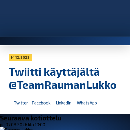
14.12.2022
Twiitti käyttäjältä
@TeamRaumanLukko
Twitter
Facebook
LinkedIn
WhatsApp
Seuraava kotiottelu
pe 07.08.2026 klo 10:00