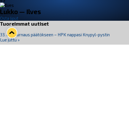
VS
Lukko — Ilves
Osta liput
Tuoreimmat uutiset
33. Pitsiturnaus päätökseen – HPK nappasi Knypyl-pystin
Lue juttu »
Otteluliput juhlakaudelle 26–27 nyt myynnissä!
Lue juttu »
Kiekko-Espoo voittaa historian ensimmäisen naisten
Pitsiturnauksen
Lue juttu »
Pitsiturnauksen päiväliput on loppuunmyyty – Pitsitunnelmaan
pääset myös Marina Vistan terassilla
Lue juttu »
Lukko ja pirkanmaalainen vaatevalmistaja Nousu yhteistyöhön
Lue juttu »
Seuraa Lukkoa somessa