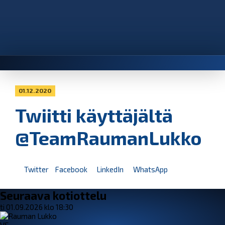
01.12.2020
Twiitti käyttäjältä
@TeamRaumanLukko
Twitter
Facebook
LinkedIn
WhatsApp
Seuraava kotiottelu
ti 01.09.2026 klo 18:30