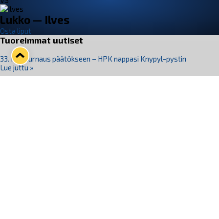
VS
Lukko — Ilves
Osta liput
Tuoreimmat uutiset
33. Pitsiturnaus päätökseen – HPK nappasi Knypyl-pystin
Lue juttu »
Otteluliput juhlakaudelle 26–27 nyt myynnissä!
Lue juttu »
Kiekko-Espoo voittaa historian ensimmäisen naisten
Pitsiturnauksen
Lue juttu »
Pitsiturnauksen päiväliput on loppuunmyyty – Pitsitunnelmaan
pääset myös Marina Vistan terassilla
Lue juttu »
Lukko ja pirkanmaalainen vaatevalmistaja Nousu yhteistyöhön
Lue juttu »
Seuraa Lukkoa somessa