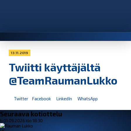
13.11.2019
Twiitti käyttäjältä
@TeamRaumanLukko
Twitter
Facebook
LinkedIn
WhatsApp
Seuraava kotiottelu
ti 01.09.2026 klo 18:30